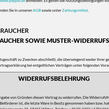
www.paypal.de
anmelden. Es gelten die Nutzungsbedingungen von
nden Sie in unseren
AGB
sowie unter
Zahlungsmittel
.
BRAUCHER
RAUCHER SOWIE MUSTER-WIDERRUF
chtsgeschäft zu Zwecken abschließt, die überwiegend weder ihrer g
rtragserklärung bei entgeltlichen Verträgen unter folgenden Vor
WIDERRUFSBELEHRUNG
Angabe von Gründen diesen Vertrag zu widerrufen.
Die Widerrufsfr
r Beförderer ist, die letzte Ware in Besitz genommen haben bzw. h
konissenstr. 31, 58455 Witten, Telefon: +49 (0) 2302 / 1796194