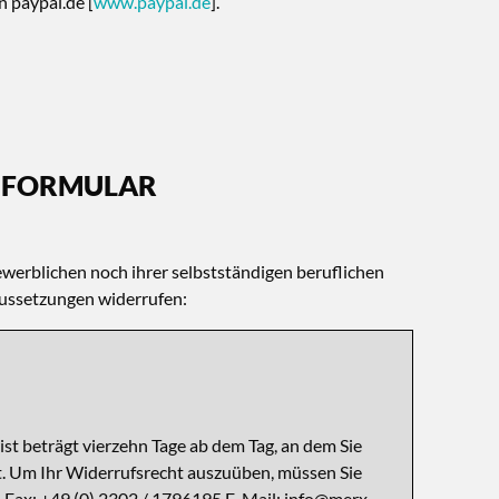
 paypal.de [
www.paypal.de
].
SFORMULAR
ewerblichen noch ihrer selbstständigen beruflichen
aussetzungen widerrufen:
ist beträgt vierzehn Tage ab dem Tag, an dem Sie
at. Um Ihr Widerrufsrecht auszuüben, müssen Sie
, Fax: +49 (0) 2302 / 1796195 E-Mail: info@merx-